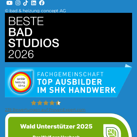
© bad & heizung concept AG
Bild
Bild
239
Bewertungen auf ProvenExpert.com
Bild
Firma Wolf Gmbh