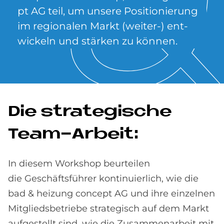
pt AG teil, um un­se­re Po­si­tio­nie­rung
im re­gio­na­len Mar­kt (wei­ter-) ent­
wickeln und stär­ken zu kön­nen.
Die stra­te­gi­sche
Team-Ar­beit:
In diesem Workshop beurteilen
die Geschäftsführer kontinuierlich, wie die
bad & heizung concept AG und ihre einzelnen
Mitgliedsbetriebe strategisch auf dem Markt
aufgestellt sind, wie die Zusammenarbeit mit