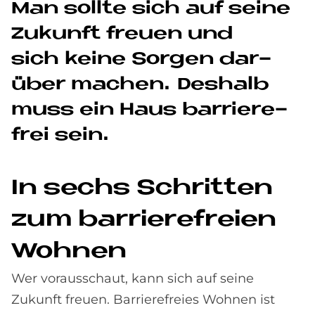
Man soll­te sich auf sei­ne
Zu­kun­ft freu­en und
sich kei­ne Sor­gen dar­
über ma­chen. Des­halb
muss ein Haus bar­rie­re­
frei sein.
In sechs Schrit­ten
zum bar­rie­re­frei­en
Woh­nen
Wer vorausschaut, kann sich auf seine
Zukunft freuen. Barrierefreies Wohnen ist