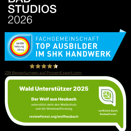
Bild
239
Bewertungen auf ProvenExpert.com
Bild
Firma Wolf Gmbh