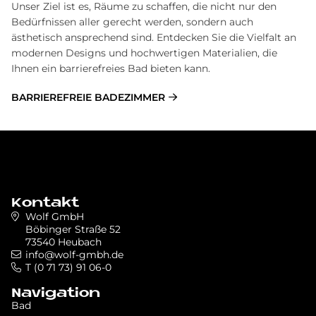
Unser Ziel ist es, Räume zu schaffen, die nicht nur den
Bedürfnissen aller gerecht werden, sondern auch
ästhetisch ansprechend sind. Entdecken Sie die Vielfalt an
modernen Designs und hochwertigen Materialien, die
Ihnen ein barrierefreies Bad bieten kann.
BARRIEREFREIE BADEZIMMER
Kontakt
Wolf GmbH
Böbinger Straße 52
73540 Heubach
info@wolf-gmbh.de
T (0 71 73) 91 06-0
Navigation
Bad