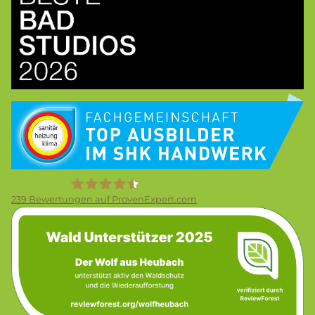
Bild
239
Bewertungen auf ProvenExpert.com
Bild
Firma Wolf Gmbh