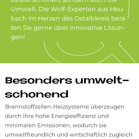
Um­welt. Die Wolf-Ex­per­ten aus Heu­
bach im Her­zen des Ost­alb­kreis be­ra­
ten Sie ger­ne über in­no­va­ti­ve Lö­sun­
gen!
Be­son­ders um­welt­
scho­nend
Brennstoffzellen-Heizsysteme überzeugen
durch ihre hohe Energieeffizienz und
minimalen Emissionen, wodurch sie
umweltfreundlich und wirtschaftlich zugleich