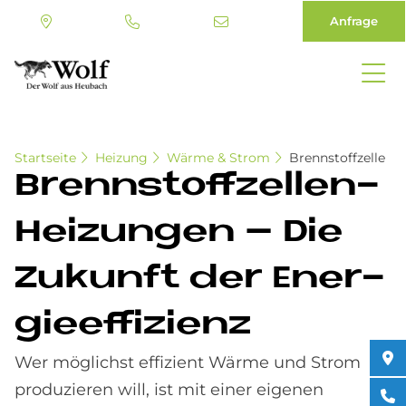
Anfrage
Direkt
zum
Inhalt
Startseite
Heizung
Wärme & Strom
Brennstoffzelle
Brenn­stoff­zel­len-
Hei­zun­gen – Die
Zu­kun­ft der En­er­
gie­ef­fi­zi­enz
Wer möglichst effizient Wärme und Strom
produzieren will, ist mit einer eigenen