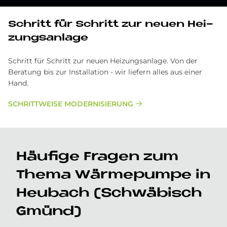
Schritt für Schritt zur neu­en Hei­
zungs­an­la­ge
Schritt für Schritt zur neuen Heizungsanlage. Von der
Beratung bis zur Installation - wir liefern alles aus einer
Hand.
SCHRITTWEISE MODERNISIERUNG
Häu­fi­ge Fra­gen zum
The­ma Wär­me­pum­pe in
Heu­bach (Schwä­bisch
Gmünd)