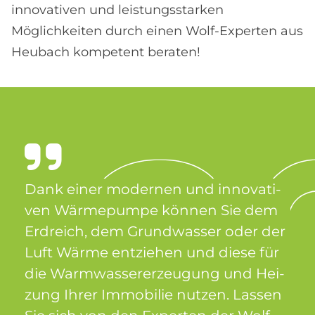
innovativen und leistungsstarken
Möglichkeiten durch einen Wolf-Experten aus
Heubach kompetent beraten!
Dank ei­ner mo­der­nen und in­no­va­ti­
ven Wär­me­pum­pe kön­nen Sie dem
Erd­reich, dem Grund­was­ser oder der
Luft Wär­me ent­zie­hen und die­se für
die Warm­was­ser­er­zeu­gung und Hei­
zung Ih­rer Im­mo­bi­lie nut­zen. Las­sen