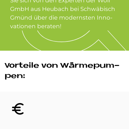
Sie sich von den Ex­per­ten der Wolf
GmbH aus Heu­bach bei Schwä­bisch
Gmünd über die mo­dern­sten In­no­
va­tio­nen be­ra­ten!
Vor­teile von Wär­me­pum­
pen:
Bild