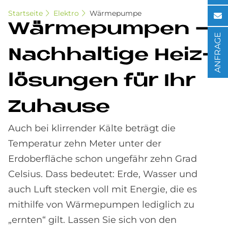
Startseite
Elektro
Wärmepumpe
Wär­me­pum­pen –
ANFRAGE
Nach­hal­ti­ge Heiz­
lö­sun­gen für Ihr
Zu­hau­se
Auch bei klirrender Kälte beträgt die
Temperatur zehn Meter unter der
Erdoberfläche schon ungefähr zehn Grad
Celsius. Dass bedeutet: Erde, Wasser und
auch Luft stecken voll mit Energie, die es
mithilfe von Wärmepumpen lediglich zu
„ernten“ gilt. Lassen Sie sich von den