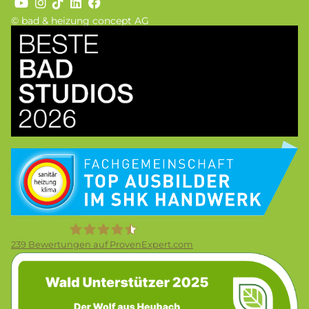
© bad & heizung concept AG
Bild
Bild
239
Bewertungen auf ProvenExpert.com
Bild
Firma Wolf Gmbh