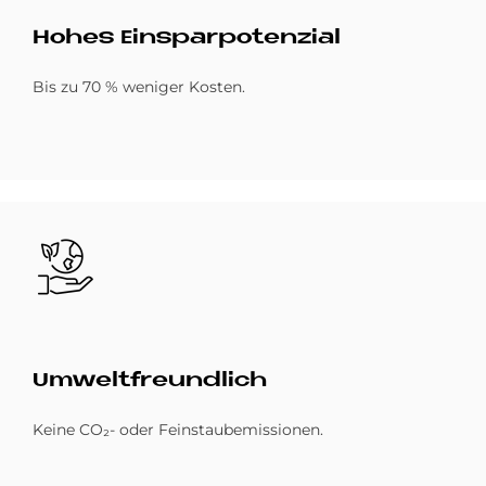
Ho­hes Ein­spar­po­ten­zial
Bis zu 70 % weniger Kosten.
Bild
Um­welt­freund­lich
Keine CO₂- oder Feinstaubemissionen.