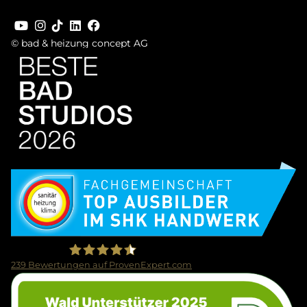
© bad & heizung concept AG
Bild
Bild
239
Bewertungen auf ProvenExpert.com
Bild
Firma Wolf Gmbh