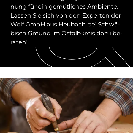
nung für ein ge­müt­li­ches Am­bi­en­te.
Las­sen Sie sich von den Ex­per­ten der
Wolf GmbH aus Heu­bach bei Schwä­
bisch Gmünd im Ost­alb­kreis dazu be­
ra­ten!