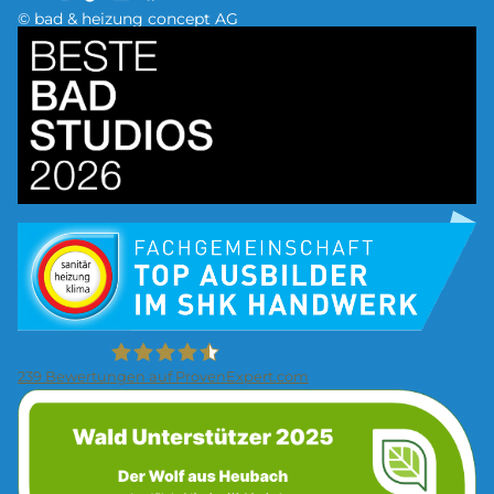
© bad & heizung concept AG
Bild
Bild
239
Bewertungen auf ProvenExpert.com
Bild
Firma Wolf Gmbh