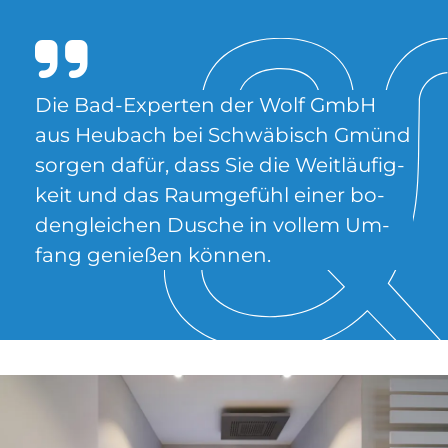
Die Bad-Ex­per­ten der Wolf GmbH
aus Heu­bach bei Schwä­bisch Gmünd
sor­gen da­für, dass Sie die Weit­läu­fig­
keit und das Raum­ge­fühl ei­ner bo­
den­glei­chen Du­sche in vollem Um­
fang ge­nie­ßen kön­nen.