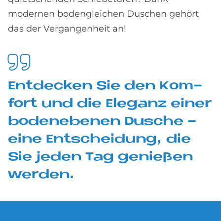
modernen bodengleichen Duschen gehört
das der Vergangenheit an!
Ent­decken Sie den Kom­
fort und die Ele­ganz ei­ner
bo­den­ebe­nen Du­sche -
eine Ent­schei­dung, die
Sie je­den Tag ge­nie­ßen
wer­den.