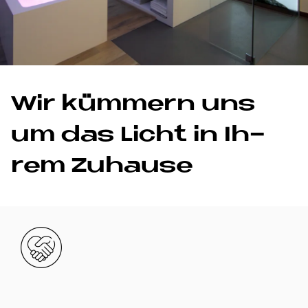
Wir küm­mern uns
um das Li­cht in Ih­
rem Zu­hau­se
Bild