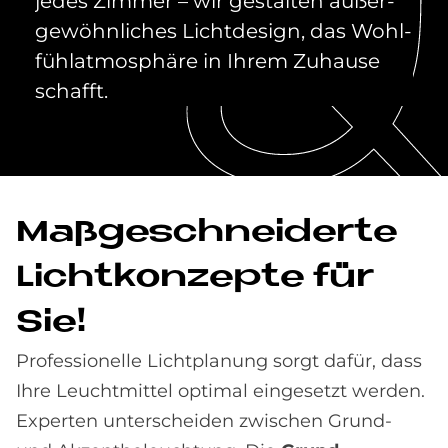
je­des Zim­mer – wir ge­stal­ten au­ßer­
ge­wöhn­li­ches Licht­de­sign, das Wohl­
fühl­at­mo­sphä­re in Ih­rem Zu­hau­se
schaf­ft.
Maß­ge­schnei­der­te
Licht­kon­zep­te für
Sie!
Professionelle Lichtplanung sorgt dafür, dass
Ihre Leuchtmittel optimal eingesetzt werden.
Experten unterscheiden zwischen Grund-