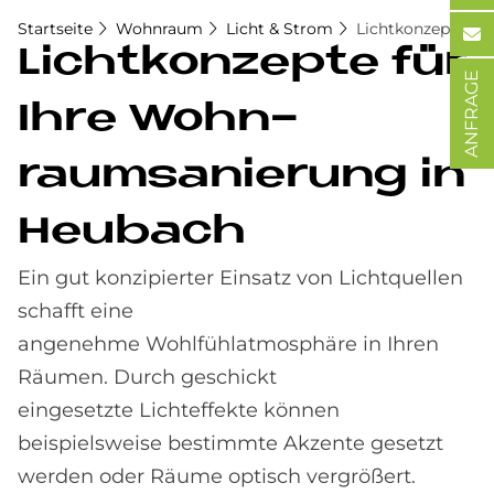
Startseite
Wohnraum
Licht & Strom
Lichtkonzepte
Licht­kon­zep­te für
ANFRAGE
Ihre Wohn­
raumsa­nie­rung in
Heu­bach
Ein gut konzipierter Einsatz von Lichtquellen
schafft eine
angenehme Wohlfühlatmosphäre in Ihren
Räumen. Durch geschickt
eingesetzte Lichteffekte können
beispielsweise bestimmte Akzente gesetzt
werden oder Räume optisch vergrößert.