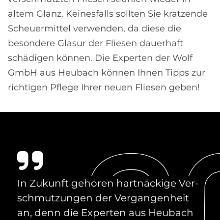
altem Glanz. Keinesfalls sollten Sie kratzende
Scheuermittel verwenden, da diese die
besondere Glasur der Fliesen dauerhaft
schädigen können. Die Experten der Wolf
GmbH aus Heubach können Ihnen Tipps zur
richtigen Pflege Ihrer neuen Fliesen geben!
In Zu­kun­ft ge­hö­ren hart­näcki­ge Ver­
schmut­zun­gen der Ver­gan­gen­heit
an, denn die Ex­per­ten aus Heu­bach