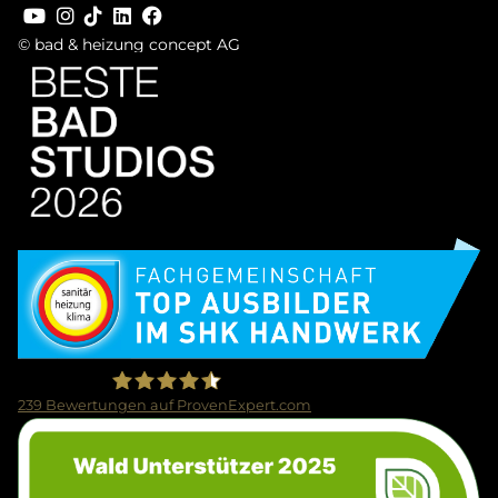
© bad & heizung concept AG
Bild
Bild
239
Bewertungen auf ProvenExpert.com
Bild
Firma Wolf Gmbh