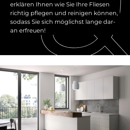
er­klä­ren Ih­nen wie Sie Ihre Flie­sen
rich­tig pfle­gen und rei­ni­gen kön­nen,
so­dass Sie sich mög­lichst lan­ge dar­
an er­freu­en!