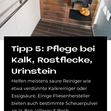
Tipp 5: Pfle­ge bei
Kalk, Rost­flecke,
Urin­stein
Helfen meistens saure Reiniger wie
etwa verdünnte Kalkreiniger oder
Essigsäure. Einige Fliesenhersteller
bieten auch bestimmte Scheuerpulver
an (z. Bsp. Villeroy & Boch