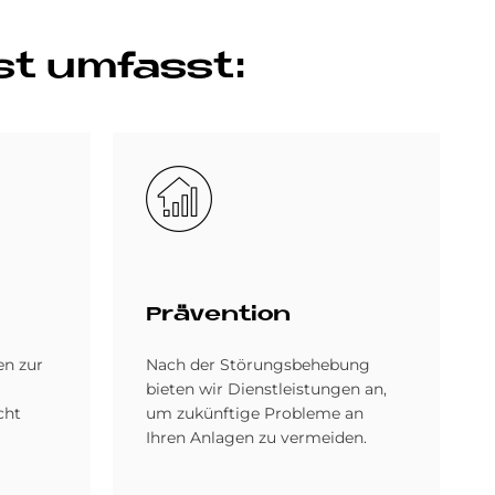
st um­fasst:
Bild
Prä­ven­ti­on
en zur
Nach der Störungsbehebung
bieten wir Dienstleistungen an,
cht
um zukünftige Probleme an
Ihren Anlagen zu vermeiden.