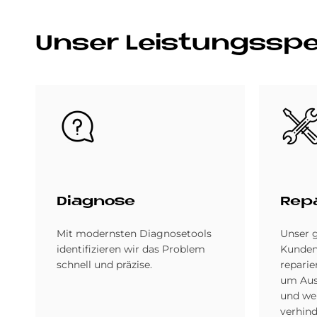
Un­ser Lei­stungs­sp
Bild
Bild
Dia­gno­se
Re­pa
Mit modernsten Diagnosetools
Unser 
identifizieren wir das Problem
Kunden
schnell und präzise.
reparie
um Aus
und we
verhind