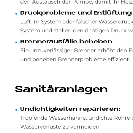
den Austausch der Pumpe, damit Ihr Heizs
Druck­pro­ble­me und Ent­lüf­tung
Luft im System oder falscher Wasserdruck
System und stellen den richtigen Druck w
Bren­ner­aus­fäl­le be­he­ben
Ein unzuverlässiger Brenner erhöht den E
und beheben Brennerprobleme effizient.
Sa­ni­tär­an­la­gen
Un­dich­tig­kei­ten re­pa­rie­ren:
Tropfende Wasserhähne, undichte Rohre o
Wasserverluste zu vermeiden.