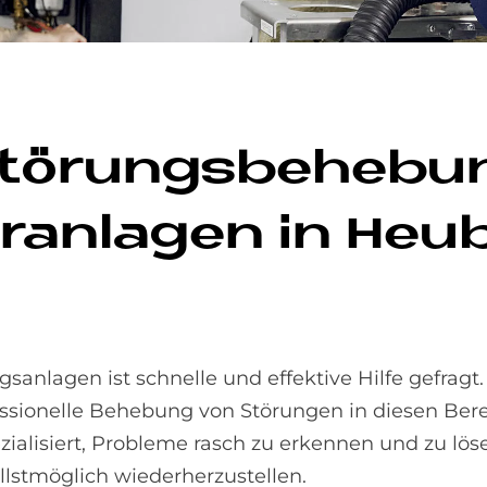
 Stö­rungs­be­he­b
r­an­la­gen in He
sanlagen ist schnelle und effektive Hilfe gefragt.
essionelle Behebung von Störungen in diesen Ber
ezialisiert, Probleme rasch zu erkennen und zu lö
lstmöglich wiederherzustellen.