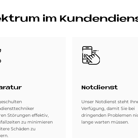
ek­trum im Kun­den­dien
Bild
­ra­tur
Not­dienst
geschulten
Unser Notdienst steht Ihn
diensttechniker
Verfügung, damit Sie bei
ren Störungen effektiv,
dringenden Problemen ni
fallzeiten zu minimieren
lange warten müssen.
itere Schäden zu
ern.