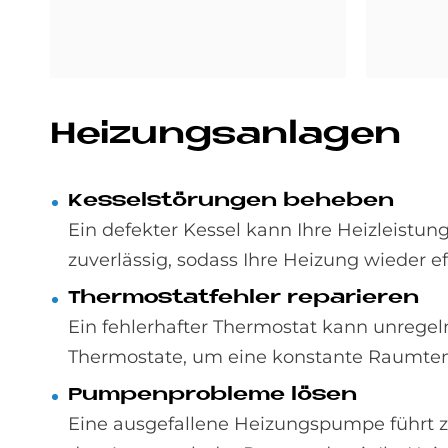
Hei­zungs­an­la­gen
Kes­sel­stö­run­gen be­he­ben
Ein defekter Kessel kann Ihre Heizleistun
zuverlässig, sodass Ihre Heizung wieder eff
Ther­mo­stat­feh­ler re­pa­rie­ren
Ein fehlerhafter Thermostat kann unregel
Thermostate, um eine konstante Raumtem
Pum­pen­pro­ble­me lö­sen
Eine ausgefallene Heizungspumpe führt z