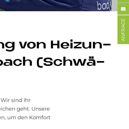
ANFRAGE
ung von Hei­zun­
u­bach (Schwä­
 Wir sind Ihr
eichen geht. Unsere
sen, um den Komfort