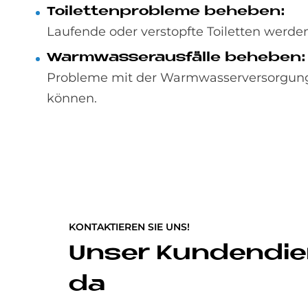
Toi­let­ten­pro­ble­me be­he­ben:
Laufende oder verstopfte Toiletten werden 
Warm­was­ser­aus­fäl­le be­he­ben:
Probleme mit der Warmwasserversorgung
können.
KONTAKTIEREN SIE UNS!
Unser Kundendien
da