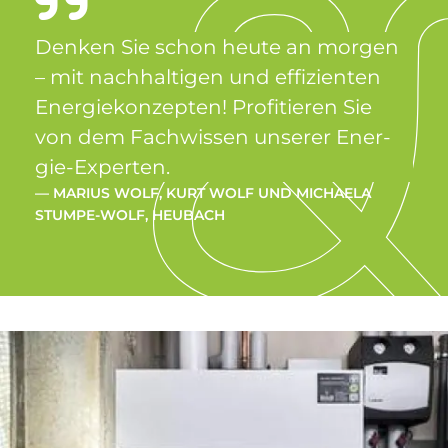
Den­ken Sie schon heu­te an mor­gen
– mit nach­hal­ti­gen und ef­fi­zi­en­ten
En­er­gie­kon­zep­ten! Pro­fi­tie­ren Sie
von dem Fach­wis­sen un­se­rer En­er­
gie-Ex­per­ten.
— MA­RI­US WOLF, KURT WOLF UND MI­CHA­E­LA
STUM­PE-WOLF, HEU­BACH