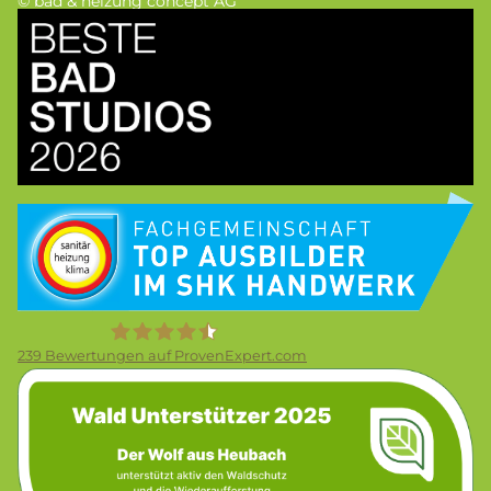
© bad & heizung concept AG
Bild
Bild
239
Bewertungen auf ProvenExpert.com
Bild
Firma Wolf Gmbh