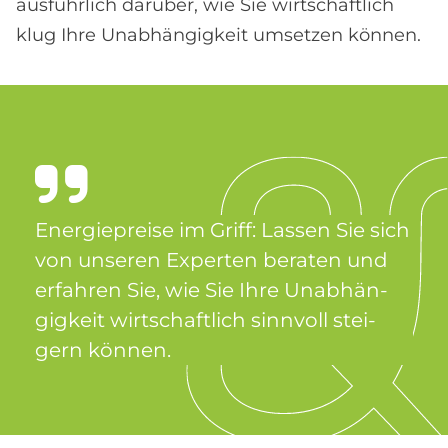
ausführlich darüber, wie Sie wirtschaftlich
klug Ihre Unabhängigkeit umsetzen können.
En­er­gie­prei­se im Griff: Las­sen Sie sich
von un­se­ren Ex­per­ten be­ra­ten und
er­fah­ren Sie, wie Sie Ihre Un­ab­hän­
gig­keit wirt­schaft­lich sinn­voll stei­
gern kön­nen.