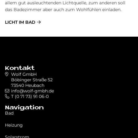
allem gut ausleuchtenden Lichtquelle, zum anderen soll
das Badezimmer aber auch zum Wohlfühlen einladen.
LICHT IM BAD
Kontakt
Wolf GmbH
Böbinger Straße 52
73540 Heubach
info@wolf-gmbh.de
T (0 71 73) 91 06-0
Navigation
Bad
Heizung
Solarstrom