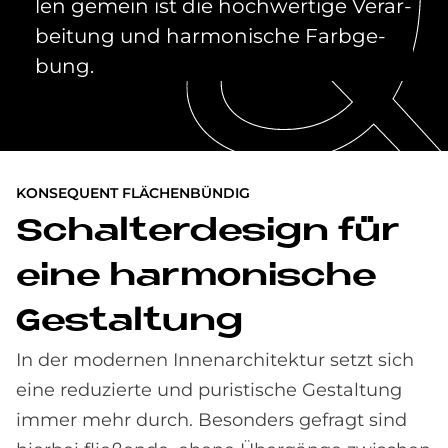
len ge­mein ist die hoch­wer­ti­ge Ver­ar­
bei­tung und har­mo­ni­sche Farb­ge­
bung.
KONSEQUENT FLÄCHENBÜNDIG
Schal­ter­de­sign für
eine har­mo­ni­sche
Ge­stal­tung
In der modernen Innenarchitektur setzt sich
eine reduzierte und puristische Gestaltung
immer mehr durch. Besonders gefragt sind