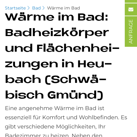
Startseite
Bad
Wärme im Bad
Wär­me im Bad:
ANFRAGE
Bad­heiz­kör­per
und Flä­chen­hei­
zun­gen in Heu­
bach (Schwä­
bisch Gmünd)
Eine angenehme Wärme im Bad ist
essenziell für Komfort und Wohlbefinden. Es
gibt verschiedene Möglich­keiten, Ihr
Badezimmer zu heizen. Neben den