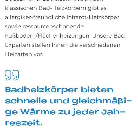
klassischen Bad-Heizkörpern gibt es
allergiker-freundliche Infrarot-Heizkörper
sowie ressourcen­schonende
Fußboden-/Flächenheizungen. Unsere Bad-
Experten stellen Ihnen die verschiedenen
Heizarten vor.
Bad­heiz­kör­per bie­ten
schnel­le und gleich­mä­ßi­
ge Wär­me zu je­der Jah­
res­zeit.