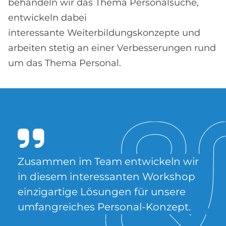
behandeln wir das Thema Personalsuche,
entwickeln dabei
interessante Weiterbildungskonzepte und
arbeiten stetig an einer Verbesserungen rund
um das Thema Personal.
Zu­sam­men im Team ent­wickeln wir
in die­sem in­ter­es­san­ten Work­s­hop
ein­zig­ar­ti­ge Lö­sun­gen für un­se­re
um­fang­rei­ches Per­so­nal-Kon­ze­pt.