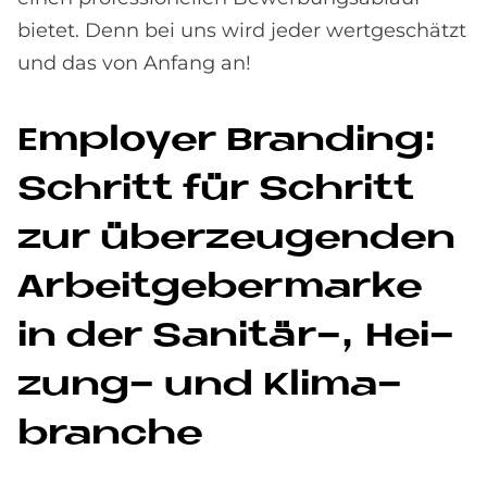
bietet. Denn bei uns wird jeder wertgeschätzt
und das von Anfang an!
Em­ploy­er Bran­ding:
Schritt für Schritt
zur über­zeu­gen­den
Ar­beit­ge­ber­mar­ke
in der Sa­ni­tär-, Hei­
zung- und Kli­ma­
bran­che