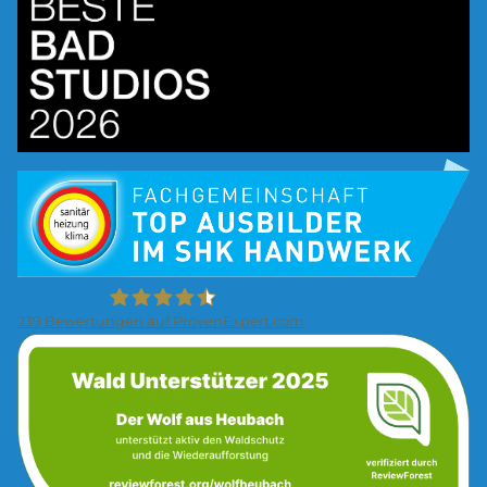
Bild
239
Bewertungen auf ProvenExpert.com
Bild
Firma Wolf Gmbh