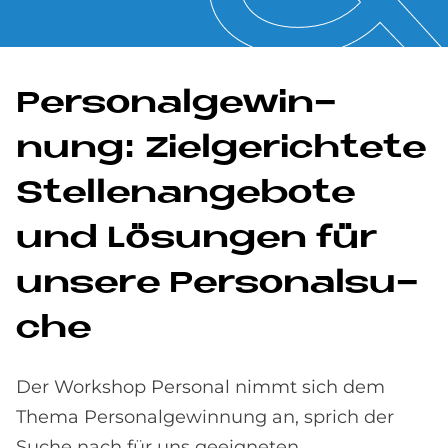
Per­so­nal­ge­win­
nung: Ziel­ge­rich­te­te
Stel­len­an­ge­bo­te
und Lö­sun­gen für
un­se­re Per­so­nal­su­
che
Der Workshop Personal nimmt sich dem
Thema Personalgewinnung an, sprich der
Suche nach für uns geeigneten