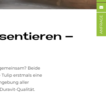
ANFRAGE
­sen­tie­ren –
s gemeinsam? Beide
 Tulip erstmals eine
mgebung aller
uravit-Qualität.