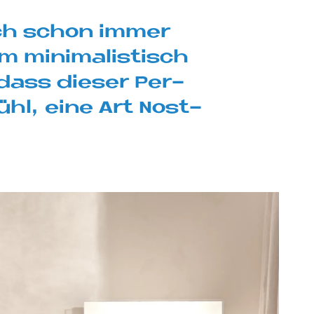
 ich schon im­mer
m mi­ni­ma­li­stisch
 dass die­ser Per­
e­fühl, eine Art Nost­