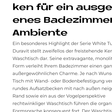
ken für ein aus­ge­f
e­nes Ba­de­zim­me
Am­bi­en­te
Ein besonderes Highlight der Serie White Tu
Duravit stellt zweifellos der freistehende Ke
Waschtisch dar. Seine extravagante, monoli
Form verleiht Ihrem Badezimmer einen ga
außergewöhnlichen Charme. Je nach Wunsc
Tisch mit Wand- oder Bodenbefestigung ver
rundes Aufsatzbecken mit nach außen ne
Rand sowie ein aus der Vogelperspektive
rechtwinkliger Waschtisch führen die organ
Formsprache konsequent fort. Der Waschtisc