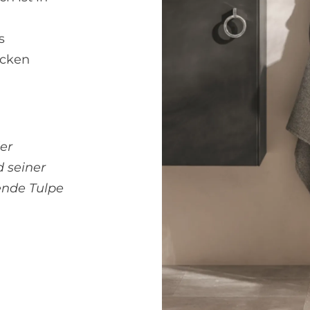
s
ecken
er
d seiner
ende Tulpe