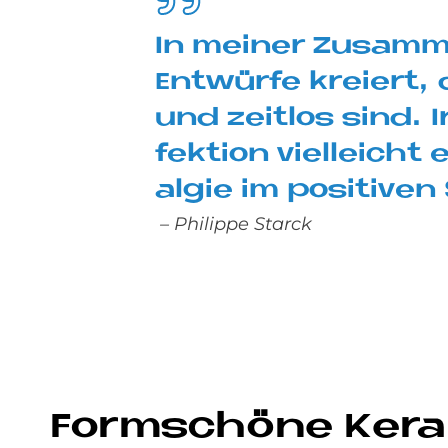
In mei­ner Zu­sam­m
Ent­wür­fe kre­iert, 
und zeit­los sind. 
fek­ti­on viel­leicht
al­gie im po­si­ti­ven
– Philippe Starck
Form­schö­ne Ke­ra