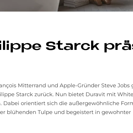
l­ip­pe Star­ck prä
rançois Mitterrand und Apple-Gründer Steve Job
ilippe Starck zurück. Nun bietet Duravit mit White
. Dabei orientiert sich die außergewöhnliche For
er blühenden Tulpe und begeistert in gewohnter D