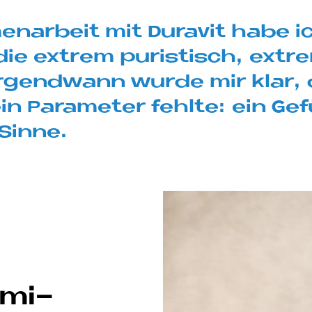
en­ar­beit mit Du­ra­vit habe
die ex­trem pu­ri­stisch, ex­tre
Ir­gend­wann wur­de mir klar,
 ein Pa­ra­me­ter fehl­te: ein G
 Sin­ne.
­mi­