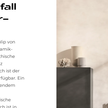
al­l
r-
lip von
ramik-
thische
nz
h ist der
fügbar. Ein
igendem
ische
h ist in