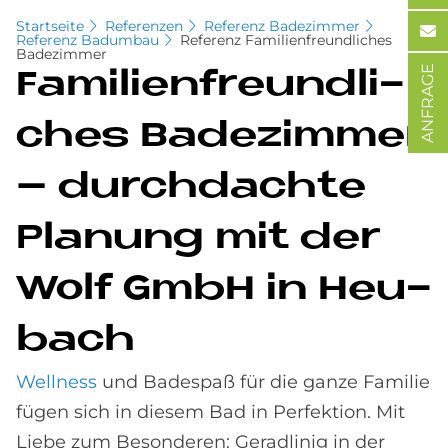
Startseite
Referenzen
Referenz Badezimmer
Referenz Badumbau
Referenz Familienfreundliches
Badezimmer
ANFRAGE
Fa­mi­li­en­freund­li­
ches Ba­de­zim­mer
– durch­dach­te
Pla­nung mit der
Wolf GmbH in Heu­
bach
Wellness
und Badespaß für die ganze Familie
fügen sich in diesem Bad in Perfektion. Mit
Liebe zum Besonderen: Geradlinig in der