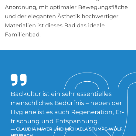
Anordnung, mit optimaler Bewegungsfläche
und der eleganten Ästhetik hochwertiger
Materialien ist dieses Bad das ideale
Familienbad.
Bad­kul­tur ist ein sehr es­sen­ti­el­les
mensch­li­ches Be­dürf­nis – ne­ben der
Hy­gie­ne ist es auch Re­ge­ne­ra­ti­on, Er­
fri­schung und Ent­span­nung.
— CLAU­DIA MAY­ER UND MI­CHA­E­LA STUM­PE-WOLF,
HEU­BACH