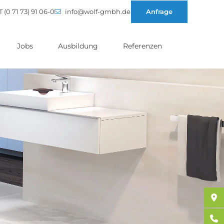
T (0 71 73) 91 06-0
info@wolf-gmbh.de
Anfrage
Jobs
Ausbildung
Referenzen