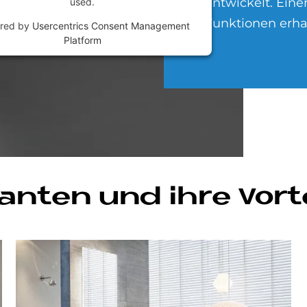
entwickelt. Eine
used.
Funktionen erhal
red by
Usercentrics Consent Management
Platform
i­an­ten und ihre Vor­t