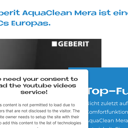
e­rit AquaClean Mera ist ein
s Eu­ro­pas.
 need your con­sent to
ad the You­tube vi­de­os
Top-Fu
ser­vice!
Nicht zuletzt a
s content is not permitted to load due to
rs that are not disclosed to the visitor. The
Komfortfunktion
te owner needs to setup the site with their
AquaClean Mera
 add this content to the list of technologies