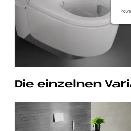
Powe
Die ein­zel­nen Va­r