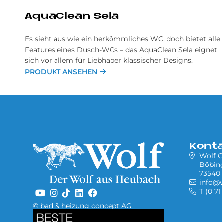
AquaClean Sela
Es sieht aus wie ein herkömmliches WC, doch bietet alle
Features eines Dusch-WCs – das AquaClean Sela eignet
sich vor allem für Liebhaber klassischer Designs.
PRODUKT ANSEHEN
Kont
Wolf
Böbing
73540
info@
T (0 71
© bad & heizung concept AG
Bild