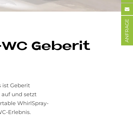
ANFRAGE
-WC Ge­be­rit
 ist Geberit
auf und setzt
rtable WhirlSpray-
WC-Erlebnis.