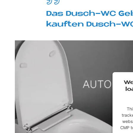
Das Dusch-WC Ge­b
kauf­ten Dusch-WC
We
lo
Thi
tracke
websi
CMP to