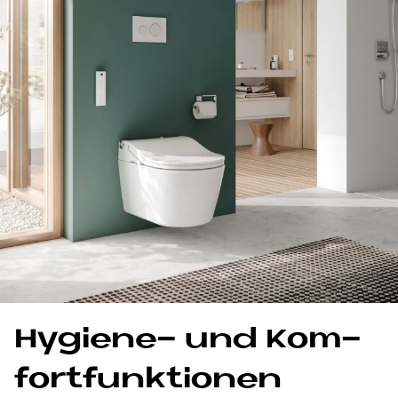
Hy­gie­ne- und Kom­
fort­funk­tio­nen