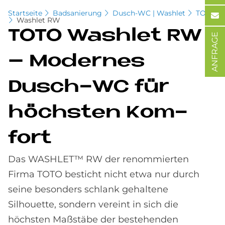
Startseite
Badsanierung
Dusch-WC | Washlet
TOTO
Washlet RW
TOTO Wa­sh­let RW
ANFRAGE
– Mo­der­nes
Dusch-WC für
höch­sten Kom­
fort
Das WASHLET™ RW der renommierten
Firma TOTO besticht nicht etwa nur durch
seine besonders schlank gehaltene
Silhouette, sondern vereint in sich die
höchsten Maßstäbe der bestehenden