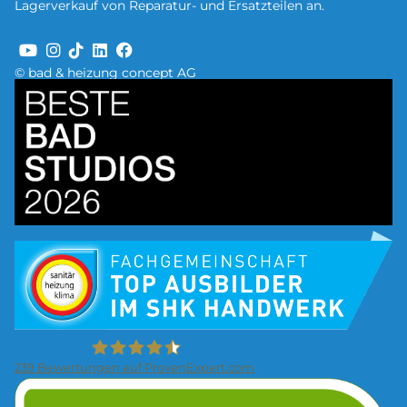
Lagerverkauf von Reparatur- und Ersatzteilen an.
© bad & heizung concept AG
Bild
Bild
239
Bewertungen auf ProvenExpert.com
Bild
Firma Wolf Gmbh