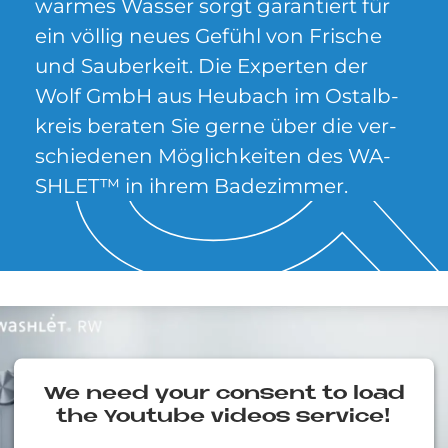
war­mes Was­ser sor­gt ga­ran­tiert für
ein völ­lig neu­es Ge­fühl von Fri­sche
und Sau­ber­keit. Die Ex­per­ten der
Wolf GmbH aus Heu­bach im Ost­alb­
kreis be­ra­ten Sie ger­ne über die ver­
schie­de­nen Mög­lich­kei­ten des WA­
SH­LE­T™ in ih­rem Ba­de­zim­mer.
We need your con­sent to load
the You­tube vi­de­os ser­vice!